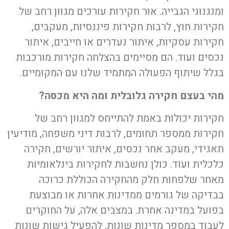
6. השאירו את הפרטים ואנו ניצור אתכם קשר
ומנגנוני הגבייה. אור חקירות עורכים מגוון רחב של
7. ריגול תעשייתי
חקירות חוץ, לרבות חקירות פיננסיות, מעקבים,
8. חוקר סייבר פרטי
חקירות עסקיות, איתור נעדרים או חייבים, איתור
9. חוקר פרטי בנושא כלכלי מנוסה לכל מטרה
נכסים ועוד. הם מסיימים בהצלחה חקירות מורכבות
10. צריכים איש מקצועי ומיומן בנושא חקירות
בגלל שיתוף הפעולה המתמיד שלנו עם המקומיים.
של בגידה?
מהי בעצם חקירה גלובלית ומה היא מכסה?
חקירות יכולות באמת להתייחס למגוון רחב של
חקירות ממספר תחומים, לרבות דיני משפחה, מודיעין
תאגידי, מעקב אחר נכסים, איתור יורשים, חקירה
כלכלית ועוד. כולן נחשבות לחקירות בינלאומיות
מאחר שלפחות חלק מהחקירה הכוללת כרוכה
בבדיקה של גורמים ממדינות אחרות או מבוצעת
בפועל במדינה אחרת. במצבים אלה, על החוקרים
לעבוד במספר מדינות שונות, להפעיל גישות שונות