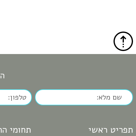
הש
תפריט ראשי
תחומי הת