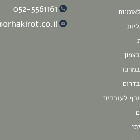
052-5561161
אומיות
rhakirot.co.il
ליות
בצפון
במרכז
בדרום
גרף לעובדים
ם
תי